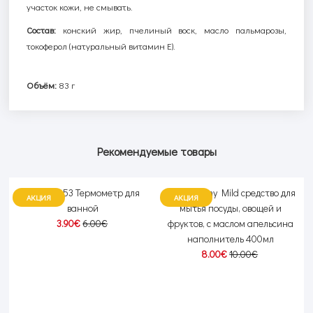
участок кожи, не смывать.
Состав:
конский жир, пчелиный воск, масло пальмарозы,
токоферол (натуральный витамин Е).
Объём:
83 г
Рекомендуемые товары
Reer 24053 Термометр для
Lion Charmy Mild средство для
АКЦИЯ
АКЦИЯ
ванной
мытья посуды, овощей и
3.90€
6.00€
фруктов, с маслом апельсина
наполнитель 400мл
8.00€
10.00€