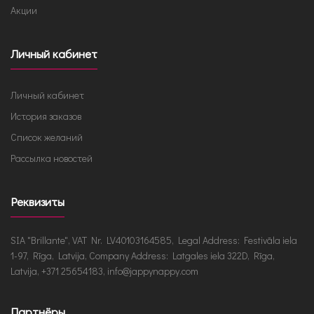
Акции
Личный кабинет
Личный кабинет
История заказов
Список желаний
Рассылка новостей
Реквизиты
SIA "Brillante", VAT Nr. LV40103164585, Legal Address: Festivāla iela
1-97, Rīga, Latvija, Company Address: Latgales iela 322D, Rīga,
Latvija, +371 25654183, info@jappynappy.com
Партнёры