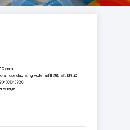
AO corp.
iore Face cleansing water refill 290ml 313980
901301313980
а складе