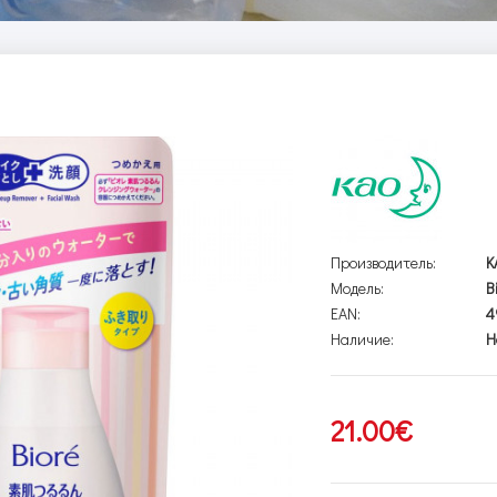
Производитель:
K
Модель:
B
EAN:
4
Наличие:
Н
21.00€