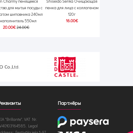
on Charmy пенящееся
Shiseido Senka Очищающая
Arau кондиционер
ство для мытья посуды с
пенка для лица с коллагеном
ароматом л
атом шиповника 240мл
120г
наполнитель
 наполнитель 550мл
16.00€
14.00
20.00€
24.00€
Реквизиты
Партнёры
IA "Brillante", VAT Nr.
V40103164585, Legal
ddress: Festivāla iela 1-97,