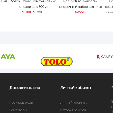
480мл
Pigeon Flower шампунь-пенка
Naïf Natural skincare-
Li
наполнитель 300мл
подарочный набор для лица
сред
13.00€
16.00€
49.99€
аром
+
Дополнительно
Личный кабинет
S
Производители
Личный кабинет
L
Все товары
История заказов
A