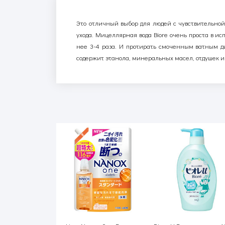
Это отличный выбор для людей с чувствительно
ухода.
Мицеллярная вода
Biore
очень проста в ис
нее 3-4 раза. И протирать смоченным ватным ди
содержит этанола, минеральных масел, отдушек и