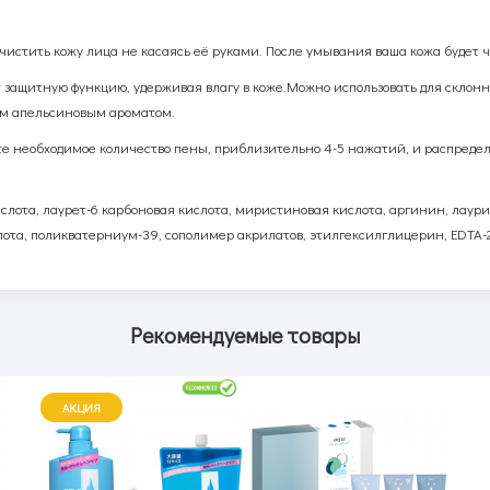
стить кожу лица не касаясь её руками. После умывания ваша кожа будет чу
т защитную функцию, удерживая влагу в коже.Можно использовать для склонн
м апельсиновым ароматом.
мите необходимое количество пены, приблизительно 4-5 нажатий, и распре
ислота, лаурет-6 карбоновая кислота, миристиновая кислота, аргинин, лаур
лота, поликватерниум-39, сополимер акрилатов, этилгексилглицерин,
EDTA
-
Рекомендуемые товары
АКЦИЯ