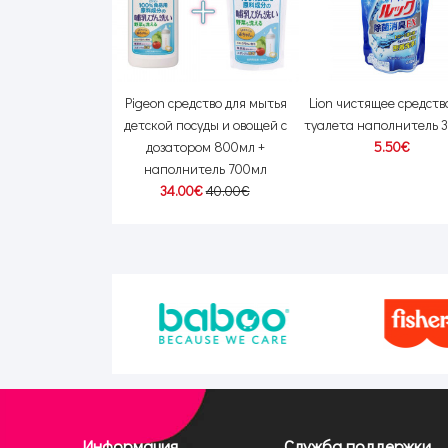
Гель для чистки
Pigeon средство для мытья
Lion чистящее средств
ых зубов 40мл
детской посуды и овощей с
туалета наполнитель 
50€
13.00€
дозатором 800мл +
5.50€
наполнитель 700мл
34.00€
40.00€
Информация
Служба поддержки