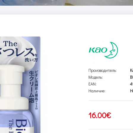
Производитель:
K
Модель:
B
EAN:
4
Наличие:
Н
16.00€