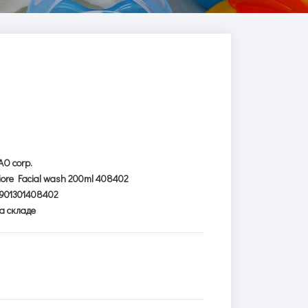
AO corp.
iore Facial wash 200ml 408402
901301408402
а складе