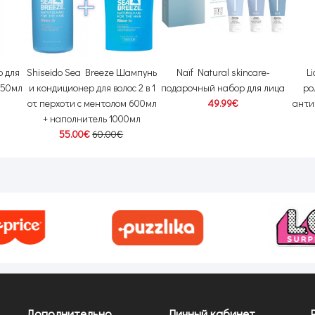
о для
Shiseido Sea Breeze Шампунь
Naïf Natural skincare-
L
350мл
и кондиционер для волос 2 в 1
подарочный набор для лица
ро
от перхоти с ментолом 600мл
49.99€
анти
+ наполнитель 1000мл
55.00€
60.00€
Дополнительно
Личный кабинет