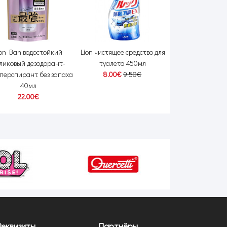
ion Ban водостойкий
Lion чистящее средство для
Arau Baby детс
ликовый дезодорант-
туалета 450мл
паста 3
перспирант без запаха
8.00€
9.50€
9.00€
11.
40мл
22.00€
Реквизиты
Партнёры