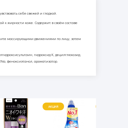
вствовать себя свежей и гладкой.
ой к жирности коже. Содержит в своём составе
делите массирующими движениями по лицу, затем
илгидроксисультаин, гидроксид
K
, децилглюкозид,
2
Na
, феноксиэтанол, ароматизатор.
АКЦИЯ
АКЦИЯ