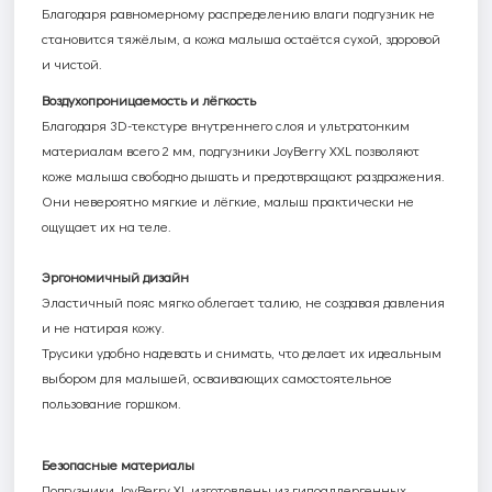
Благодаря равномерному распределению влаги подгузник не
становится тяжёлым, а кожа малыша остаётся сухой, здоровой
и чистой.
Воздухопроницаемость и лёгкость
Благодаря 3
D
-текстуре внутреннего слоя и ультратонким
материалам всего 2 мм, подгузники
JoyBerry
XXL
позволяют
коже малыша свободно дышать и предотвращают раздражения.
Они невероятно мягкие и лёгкие, малыш практически не
ощущает их на теле.
Эргономичный дизайн
Эластичный пояс мягко облегает талию, не создавая давления
и не натирая кожу.
Трусики удобно надевать и снимать, что делает их идеальным
выбором для малышей, осваивающих самостоятельное
пользование горшком.
Безопасные материалы
Подгузники
JoyBerry
XL
изготовлены из гипоаллергенных