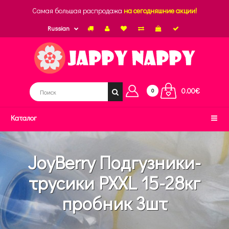
Самая большая распродажа
на сегодняшние акции!
Russian
0.00€
0
Каталог
JoyBerry Подгузники-
трусики PXXL 15-28кг
пробник 3шт