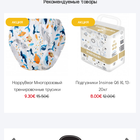
Рекомендуемые товары
АКЦИЯ
АКЦИЯ
HappyBear Многоразовый
Подгузники Insinse Q6 XL 13-
-
тренировочные трусики
20кг
9.30€
15.50€
8.00€
12.00€