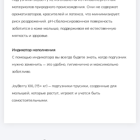
материалов природного происхождения. Они не содержат
ароматизаторов, красителей и латекса, что минимизирует
риск раздражений.
pH
-сбалансированная поверхность
заботится о коже малыша, поддерживая её естественную
мягкость и здоровье.
Индикатор наполнения
С помощью индикатора вы всегда будете знать, когда подгузник
нужно заменить — это удобно, гигиенично и максимально
заботливо.
JoyBerry
XXL
(15+ кг) — подгузники-трусики, созданные для
малышей, которые растут, играют и учатся быть
самостоятельными.