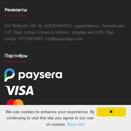
Реквизиты
SIA "Brillante", VAT Nr. LV40103164585, Legal Address: Festivāla iela
1-97, Rīga, Latvija, Company Address: Latgales iela 322D, Rīga,
Latvija, +371 25654183, info@jappynappy.com
Партнёры
We use cookies to enhance your experience. By
✖
continuing to visit this site you agree to our use
of cookies.
More info
JappyNappy.com © 2026 /
en