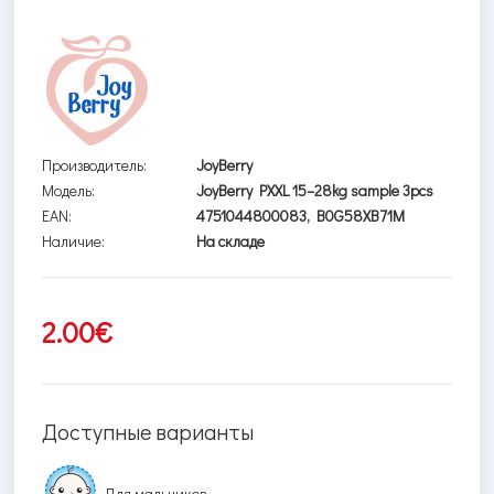
Производитель:
JoyBerry
Модель:
JoyBerry PXXL 15–28kg sample 3pcs
EAN:
4751044800083, B0G58XB71M
Наличие:
На складе
2.00€
Доступные варианты
Для мальчиков