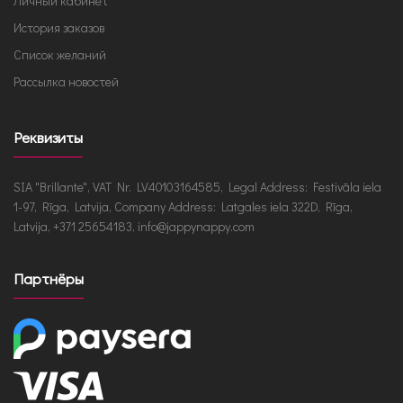
Личный кабинет
История заказов
Список желаний
Рассылка новостей
Реквизиты
SIA "Brillante", VAT Nr. LV40103164585, Legal Address: Festivāla iela
1-97, Rīga, Latvija, Company Address: Latgales iela 322D, Rīga,
Latvija, +371 25654183, info@jappynappy.com
Партнёры