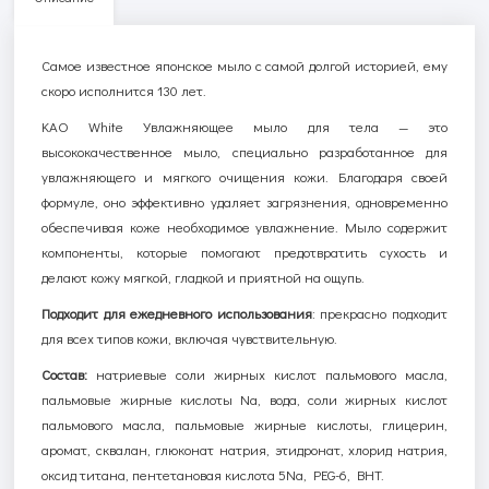
Самое известное японское мыло с самой долгой историей, ему
скоро исполнится 130 лет.
KAO White
Увлажняющее мыло для тела — это
высококачественное мыло, специально разработанное для
увлажняющего и мягкого очищения кожи. Благодаря своей
формуле, оно эффективно удаляет загрязнения, одновременно
обеспечивая коже необходимое увлажнение. Мыло содержит
компоненты, которые помогают предотвратить сухость и
делают кожу мягкой, гладкой и приятной на ощупь.
Подходит для ежедневного использования
: прекрасно подходит
для всех типов кожи, включая чувствительную.
Состав:
натриевые соли жирных кислот пальмового масла,
пальмовые жирные кислоты
Na
, вода, соли жирных кислот
пальмового масла, пальмовые жирные кислоты, глицерин,
аромат, сквалан, глюконат натрия, этидронат, хлорид натрия,
оксид титана, пентетановая кислота 5
Na
,
PEG
-6,
BHT
.