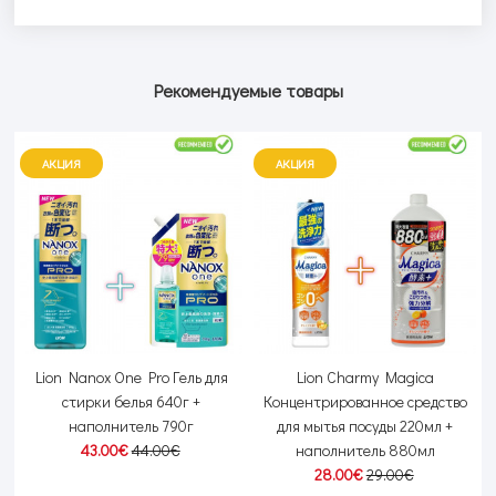
Рекомендуемые товары
АКЦИЯ
АКЦИЯ
я
Lion Nanox One Pro Гель для
Lion Charmy Magica
м
стирки белья 640г +
Концентрированное средство
наполнитель 790г
для мытья посуды 220мл +
43.00€
44.00€
наполнитель 880мл
28.00€
29.00€