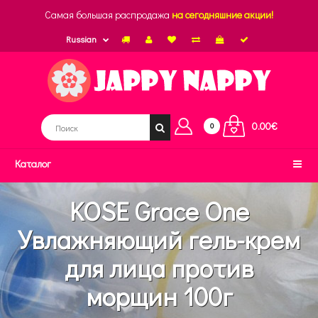
Самая большая распродажа
на сегодняшние акции!
Russian
0.00€
0
Каталог
KOSE Grace One
Увлажняющий гель-крем
для лица против
морщин 100г