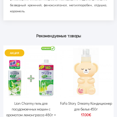
безводный кремний, феноксиэтанол, метилпарабен, отдушка,
карамель.
Рекомендуемые товары
АКЦИЯ
Lion Charmy гель для
FaFa Story Dreamy Кондиционер
посудомоечных машин с
для белья 450г
ароматом лемонграсса 480г +
17.00€