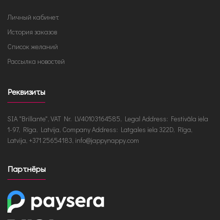
Личный кабинет
История заказов
Список желаний
Рассылка новостей
Реквизиты
SIA "Brillante", VAT Nr. LV40103164585, Legal Address: Festivāla iela
1-97, Rīga, Latvija, Company Address: Latgales iela 322D, Rīga,
Latvija, +371 25654183, info@jappynappy.com
Партнёры