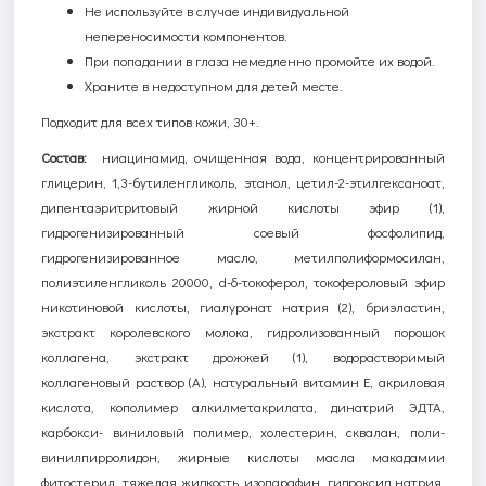
Не используйте в случае индивидуальной
непереносимости компонентов.
При попадании в глаза немедленно промойте их водой.
Храните в недоступном для детей месте.
Подходит для всех типов кожи, 30+.
Состав:
ниацинамид, очищенная вода, концентрированный
глицерин, 1,3-бутиленгликоль, этанол, цетил-2-этилгексаноат,
дипентаэритритовый жирной кислоты эфир (1),
гидрогенизированный соевый фосфолипид,
гидрогенизированное масло, метилполиформосилан,
полиэтиленгликоль 20000,
d
-
δ
-токоферол, токофероловый эфир
никотиновой кислоты, гиалуронат натрия (2), бриэластин,
экстракт королевского молока, гидролизованный порошок
коллагена, экстракт дрожжей (1), водорастворимый
коллагеновый раствор (
A
), натуральный витамин Е, акриловая
кислота, кополимер алкилметакрилата, динатрий ЭДТА,
карбокси- виниловый полимер, холестерин, сквалан, поли-
винилпирролидон, жирные кислоты масла макадамии
фитостерил, тяжелая жидкость изопарафин, гидроксид натрия,