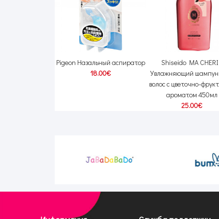
 Ciel Кондиционер
Pigeon Назальный аспиратор
Shiseido MA CHERI
елья 600мл +
18.00€
Увлажняющий шампунь
нитель 840мл
волос с цветочно-фрук
00€
43.00€
ароматом 450мл
25.00€