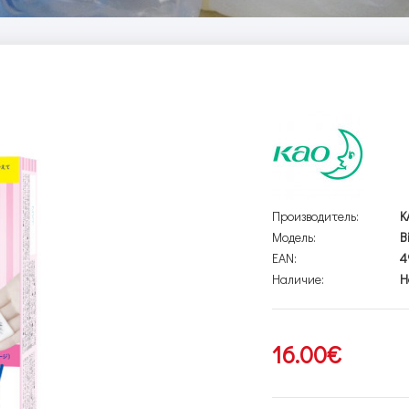
Производитель:
K
Модель:
B
EAN:
4
Наличие:
Н
16.00€