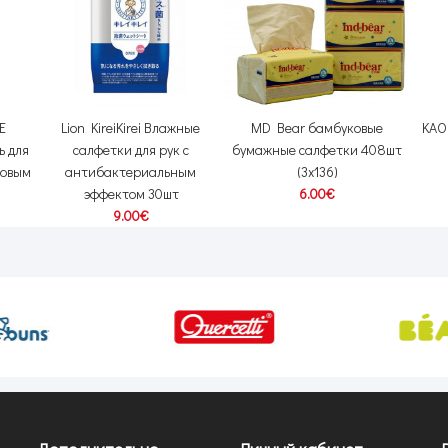
E
Lion KireiKirei Влажные
MD Bear бамбуковые
KAO
 для
салфетки для рук с
бумажные салфетки 408шт
товым
антибактериальным
(3x136)
эффектом 30шт
6.00€
9.00€