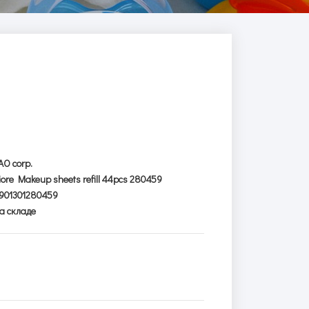
AO corp.
iore Makeup sheets refill 44pcs 280459
901301280459
а складе