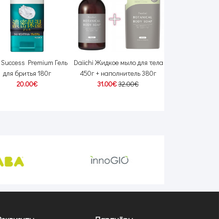
 Success Premium Гель
Daiichi Жидкое мыло для тела
Shiseido Urea У
для бритья 180г
450г + наполнитель 380г
молочко для т
20.00€
31.00€
32.00€
16.00