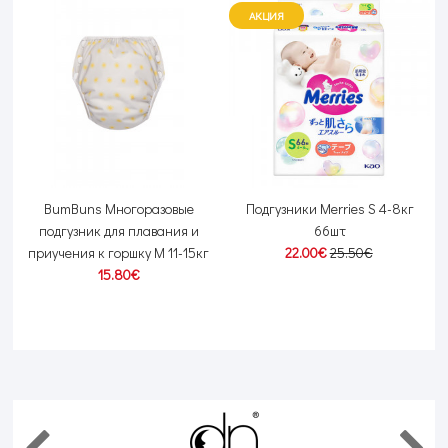
АКЦИЯ
BumBuns Многоразовые
Подгузники Merries S 4-8кг
подгузник для плавания и
66шт
приучения к горшку М 11-15кг
22.00€
25.50€
15.80€