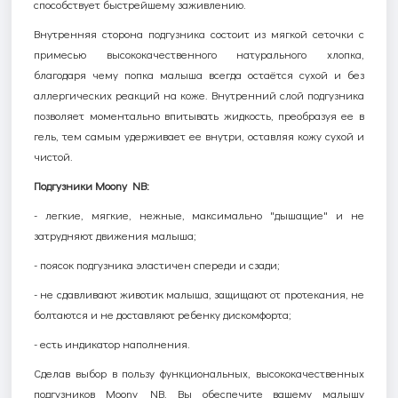
способствует быстрейшему заживлению.
Внутренняя сторона подгузника состоит из мягкой сеточки с
примесью высококачественного натурального хлопка,
благодаря чему попка малыша всегда остаётся сухой и без
аллергических реакций на коже. Внутренний слой подгузника
позволяет моментально впитывать жидкость, преобразуя ее в
гель, тем самым удерживает ее внутри, оставляя кожу сухой и
чистой.
Подгузники Moony NB:
- легкие, мягкие, нежные, максимально "дышащие" и не
затрудняют движения малыша;
- поясок подгузника эластичен спереди и сзади;
- не сдавливают животик малыша, защищают от протекания, не
болтаются и не доставляют ребенку дискомфорта;
- есть индикатор наполнения.
Сделав выбор в пользу функциональных, высококачественных
подгузников Moony NB, Вы обеспечите вашему малышу