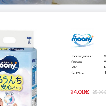
Производитель:
M
Модель:
M
EAN:
4
Наличие:
Н
24.00€
25.00