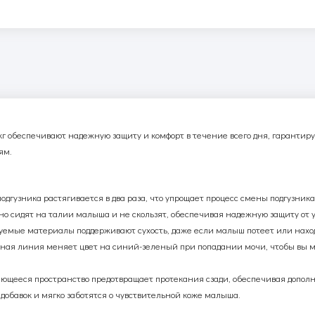
кг обеспечивают надежную защиту и комфорт в течение всего дня, гарантир
ям.
подгузника растягивается в два раза, что упрощает процесс смены подгузника
но сидят на талии малыша и не скользят, обеспечивая надежную защиту от у
емые материалы поддерживают сухость, даже если малыш потеет или наход
ная линия меняет цвет на синий-зеленый при попадании мочи, чтобы вы мо
ющееся пространство предотвращает протекания сзади, обеспечивая допол
добавок и мягко заботятся о чувствительной коже малыша.