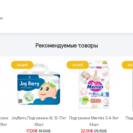
а.
Рекомендуемые товары
АКЦИЯ
АКЦИЯ
АК
усики
JoyBerry Подгузники XL 12-17кг
Подгузники Merries S 4-8кг
Под
28кг
38шт
66шт
17.00€
19.00€
22.00€
25.50€