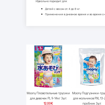
Идеально подходит для:
Детей с весом от 4 до 8 кг.
Применения в дневное время и во время сн
и Moony NB 0-5кг
Moony Плавательные трусики
Moony Подгузники-тр
60шт
для девочек PL 9-14кг 3шт
для мальчиков PXL 13-
00€
26.00€
12.00€
пробник 3шт