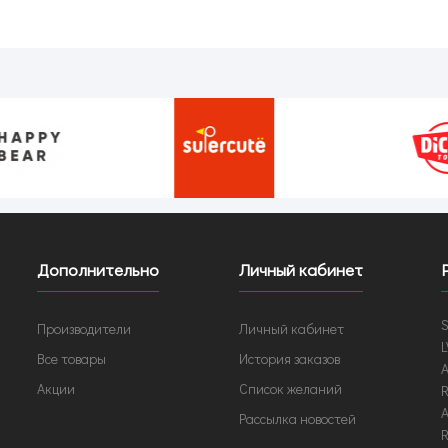
Дополнительно
Личный кабинет
S
Производители
Личный кабинет
L
Все товары
История заказов
A
Акции
Список желаний
R
A
Рассылка новостей
R