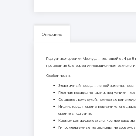
Описание
Подгузники-трусики
Moony
для малышей от 4 до 8 
протекания благодаря инновационным технологи
Особенности:
Эластичный пояс для легкой замены:
пояс 
Плотная посадка на талии:
подгузники плот
Оставляет кожу сухой:
полностью вентилиру
Индикатор для смены подгузника:
специаль
сменить подгузник.
Карман для жидкого стула:
круглое расширя
Гипоаллергенные материалы:
не содержат 