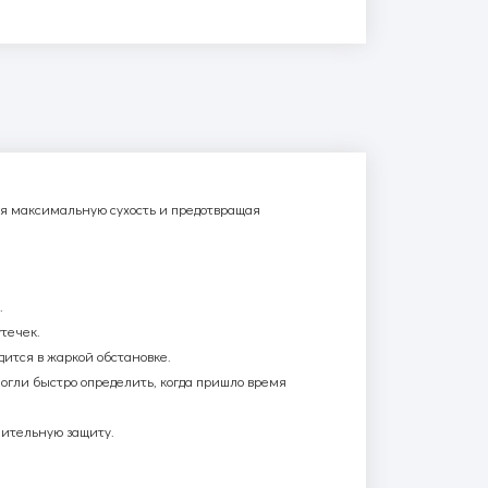
уя максимальную сухость и предотвращая
.
течек.
ится в жаркой обстановке.
гли быстро определить, когда пришло время
нительную защиту.