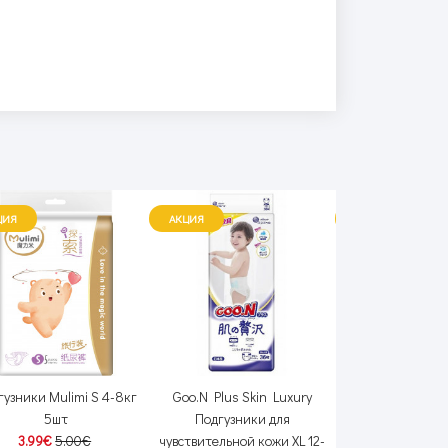
ЦИЯ
АКЦИЯ
АКЦИЯ
гузники Mulimi S 4-8кг
Goo.N Plus Skin Luxury
Merries First
5шт
Подгузники для
Подгузники-труси
3.99€
5.00€
чувствительной кожи XL 12-
36шт