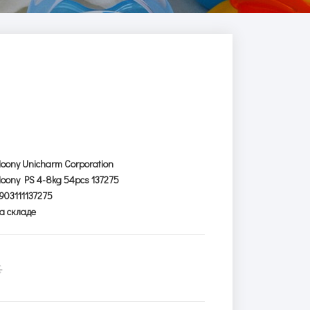
oony Unicharm Corporation
oony PS 4-8kg 54pcs 137275
903111137275
а складе
€