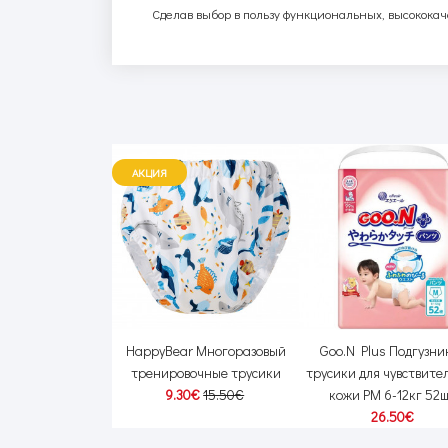
Сделав выбор в пользу функциональных, высокока
АКЦИЯ
гузники-трусики
HappyBear Многоразовый
Goo.N Plus Подгузни
ек PL 9-14кг 44шт
тренировочные трусики
трусики для чувствите
00€
25.00€
9.30€
15.50€
кожи PM 6-12кг 52
26.50€