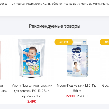
чественных подгузников Moony XL, Вы обеспечите вашему малышу максималь
Рекомендуемые товары
АКЦИЯ
АК
ки-
Moony Подгузники-трусики
Moony Подгузники M 6-11кг
Goo.
льной
для девочек PXL 13-28кг,
56шт
шт
пробник 3шт
22.00€
25.00€
2.49€