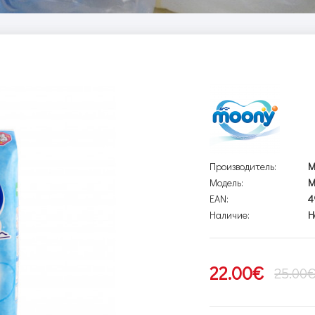
Производитель:
M
Модель:
M
EAN:
4
Наличие:
Н
22.00€
25.00