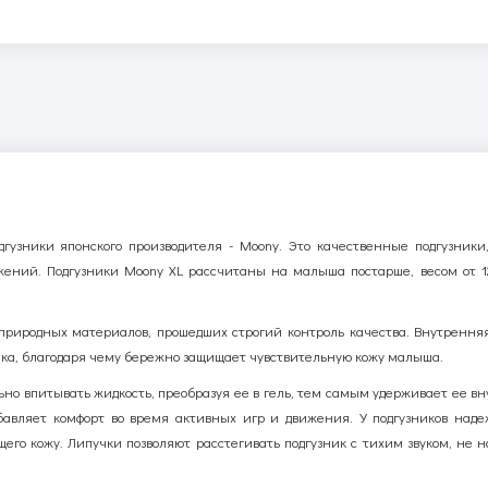
зники японского производителя - Moony. Это качественные подгузники,
ений. Подгузники Moony XL рассчитаны на малыша постарше, весом от 12 
природных материалов, прошедших строгий контроль качества. Внутренняя
пка, благодаря чему бережно защищает чувствительную кожу малыша.
но впитывать жидкость, преобразуя ее в гель, тем самым удерживает ее вн
добавляет комфорт во время активных игр и движения. У подгузников над
его кожу. Липучки позволяют расстегивать подгузник с тихим звуком, не 