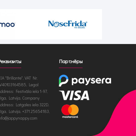
Реквизиты
Партнёры
IA "Brillante", VAT Nr.
V40103164585, Legal
ddress: Festivāla iela 1-97,
īga, Latvija, Company
ddress: Latgales iela 322D,
īga, Latvija, +371 25654183,
nfo@jappynappy.com