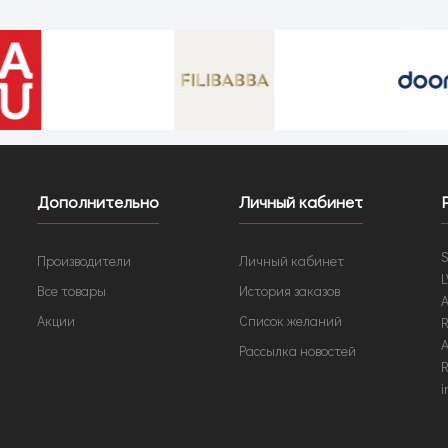
Дополнительно
Личный кабинет
S
Производители
Личный кабинет
L
Все товары
История заказов
A
Акции
Список желаний
R
A
Рассылка новостей
R
i