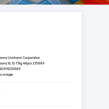
oony Unicharm Corporation
oony XL 12-17kg 44pcs 235889
903111235889
а складе
€