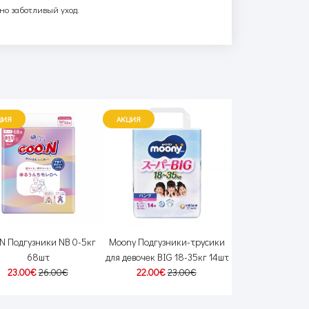
но заботливый уход.
ЦИЯ
АКЦИЯ
N Подгузники NB 0-5кг
Moony Подгузники-трусики
BumBuns Мног
68шт
для девочек BIG 18-35кг 14шт
подгузник для 
23.00€
26.00€
22.00€
23.00€
приучения к горш
15.80