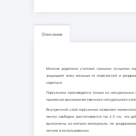
Описание
Многие родители считают самыми лучшими подгу
защищают кожу малыша от опрелостей и раздраж
садиться.
Подгузники производятся только из натуральных 
примесью высококачественного натурального хло
Внутренний слой подгузника позволяет моменталь
лента свободно растягивается на 2-3 см, что 
выполнены из мягкого материала, не раздражающ
легкие в использовании.