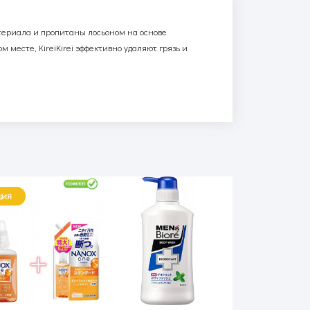
териала и пропитаны лосьоном на основе
ом месте,
KireiKirei
эффективно удаляют грязь и
ЦИЯ