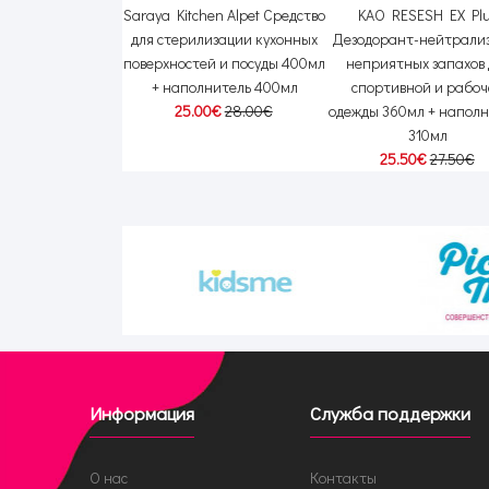
едство для мытья
Saraya Kitchen Alpet Средство
KAO RESESH EX Pl
осуды и овощей с
для стерилизации кухонных
Дезодорант-нейтрали
ором 800мл +
поверхностей и посуды 400мл
неприятных запахов 
нитель 1.4л
+ наполнитель 400мл
спортивной и рабо
00€
55.00€
25.00€
28.00€
одежды 360мл + напол
310мл
25.50€
27.50€
Информация
Служба поддержки
О нас
Контакты