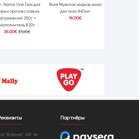
on Nanox One Гель для
Biore Мужское жидкое мыло
Kao Attack E
ирки против стойких
для тела 440мл
средство для
загрязнений 380г +
16.00€
наполнител
наполнитель 820г
18.00
36.00€
37.00€
Реквизиты
Партнёры
IA "Brillante", VAT Nr.