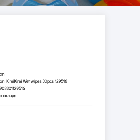
ion
ion KireiKirei Wet wipes 30pcs 129516
903301129516
а складе