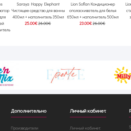
us
Saraya Happy Elephant
Lion Soflan Кондиционер
Li
затор
Чистящее средство для ванны
ополаскиватель для белья
ст
для
400мл + наполнитель 350мл
650мл + наполнитель 500мл
чей
25.00€
26.00€
23.00€
26.00€
нитель
Дополнительно
Личный кабинет
S
Производители
Личный кабинет