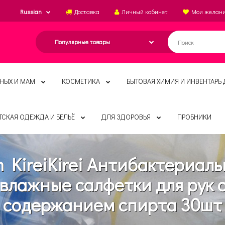
Russian
Доставка
Личный кабинет
Мои желан
НЫХ И МАМ
КОСМЕТИКА
БЫТОВАЯ ХИМИЯ И ИНВЕНТАРЬ 
ТСКАЯ ОДЕЖДА И БЕЛЬЁ
ДЛЯ ЗДОРОВЬЯ
ПРОБНИКИ
n KireiKirei Антибактериал
влажные салфетки для рук 
содержанием спирта 30шт