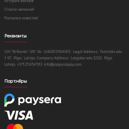
История заказов
Список желаний
Рассылка новостей
Реквизиты
SIA "Brillante", VAT Nr. LV40103164585, Legal Address: Festivāla iela
1-97, Rīga, Latvija, Company Address: Latgales iela 322D, Rīga,
Latvija, +371 25654183, info@jappynappy.com
Партнёры