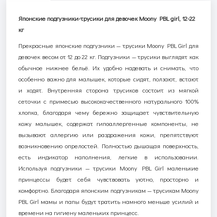
Японские подгузники-трусики для девочек Moony PBL girl, 12-22
кг
Прекрасные японские подгузники — трусики Moony PBL Girl для
девочек весом от 12 до 22 кг. Подгузники — трусики выглядят как
обычное нижнее бельё. Их удобно надевать и снимать, что
особенно важно для малышек, которые сидят, ползают, встают
и ходят. Внутренняя сторона трусиков состоит из мягкой
сеточки с примесью высококачественного натурального 100%
хлопка, благодаря чему бережно защищает чувствительную
кожу малышек, содержат гипоаллергенные компоненты, не
вызывают аллергию или раздражения кожи, препятствуют
возникновению опрелостей. Полностью дышащая поверхность,
есть индикатор наполнения, легкие в использовании.
Используя подгузники — трусики Moony PBL Girl маленькие
принцессы будет себя чувствовать уютно, просторно и
комфортно. Благодаря японским подгузникам — трусикам Moony
PBL Girl мамы и папы будут тратить намного меньше усилий и
времени на гигиену маленьких принцесс.