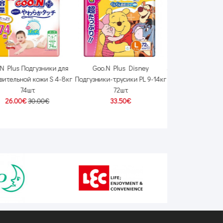
N Plus Подгузники для
Goo.N Plus Disney
JoyBerry Подгузник
вительной кожи S 4-8кг
Подгузники-трусики PL 9-14кг
38шт
74шт
72шт
17.00€
19
26.00€
30.00€
33.50€