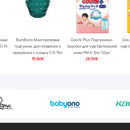
чные
BumBuns Многоразовые
Goo.N Plus Подгузники-
Goo.
G 13-
подгузник для плавания и
трусики для чувствительной
чувст
приучения к горшку S 8-11кг
кожи PM 6-12кг 52шт
15.80€
26.50€