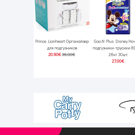
lus Skin Luxury
Prince Lionheart Органайзер
Goo.N Plus Disney Но
узники для
для подгузников
подгузники-трусики BI
ной кожи L 9-14кг
20.90€
38.00€
28кг 30шт
42шт
27.00€
50€
28.50€