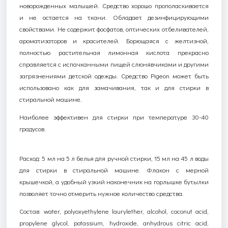
новорожденных малышей. Средство хорошо прополаскивается
и не остается на ткани. Обладает дезинфицирующими
свойствами. Не содержит фосфатов, оптических отбеливателей,
ароматизаторов и красителей. Борющаяся с желтизной,
полностью растительная лимонная кислота прекрасно
справляется с испачканными пищей слюнявчиками и другими
загрязнениями детской одежды. Средство
Pigeon
может быть
использовано как для замачивания, так и для стирки в
стиральной машине.
Наиболее эффективен для стирки при температуре 30-40
градусов.
Расход: 5 мл на 5 л белья для ручной стирки, 15 мл на 45 л воды
для стирки в стиральной машине. Флакон с мерной
крышечкой, а удобный узкий наконечник на горлышке бутылки
позволяет точно отмерить нужное количество средства.
Состав:
water
, р
olyoxyethylene
laurylether
,
alcohol
,
coconut
acid
,
propylene
glycol
,
potassium
,
hydroxide
, а
nhydrous
с
itric
а
cid
,