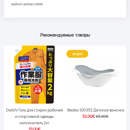
sodium
polyacrylate
.
Рекомендуемые товары
АКЦИЯ
 с
Daiichi Гель для стирки рабочей
Beaba 920352 Детская ваночка
и спортивной одежды
52.00€
65.00€
наполнитель 2кг
33.00€