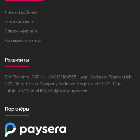
Личный кабинет
История заказов
Список желаний
Рассылка новостей
Реквизиты
SIA "Brillante", VAT Nr. LV40103164585, Legal Address: Festivāla iela
1-97, Rīga, Latvija, Company Address: Latgales iela 322D, Rīga,
Latvija, +371 25654183, info@jappynappy.com
Партнёры