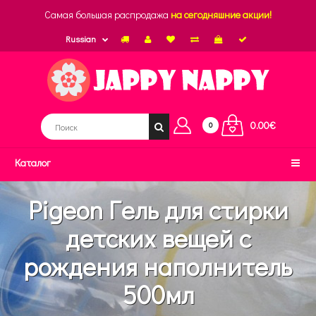
Самая большая распродажа
на сегодняшние акции!
Russian
0.00€
0
Каталог
Pigeon Гель для стирки
детских вещей с
рождения наполнитель
500мл