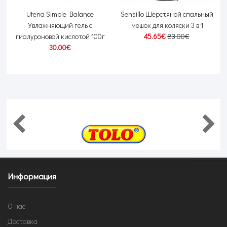
Utena Simple Balance
Sensillo Шерстяной cпальный
Увлажняющий гель с
мешок для коляски 3 в 1
гиалуроновой кислотой 100г
45.65€
83.00€
30.00€
Информация
О нас
Доставка