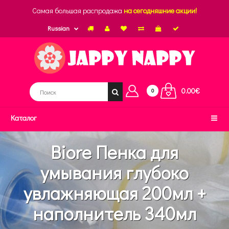
Самая большая распродажа
на сегодняшние акции!
Russian
0.00€
0
Каталог
Biore Пенка для
умывания глубоко
увлажняющая 200мл +
наполнитель 340мл