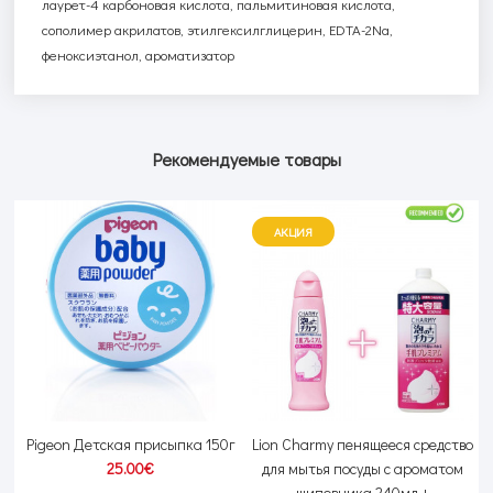
лаурет-4 карбоновая кислота, пальмитиновая кислота,
сополимер акрилатов, этилгексилглицерин,
EDTA
-2
Na
,
феноксиэтанол, ароматизатор
Рекомендуемые товары
АКЦИЯ
ь-
Pigeon Детская присыпка 150г
Lion Charmy пенящееся средство
25.00€
для мытья посуды с ароматом
шиповника 240мл +