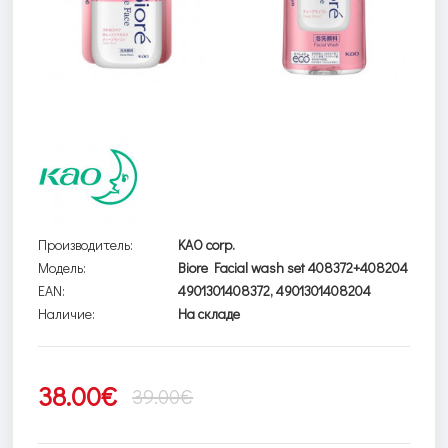
Производитель:
KAO corp.
Модель:
Biore Facial wash set 408372+408204
EAN:
4901301408372, 4901301408204
Наличие:
На складе
38.00€
39.00€