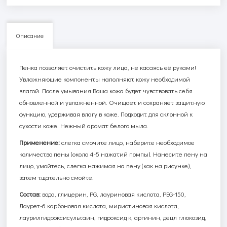
Описание
Пенка позволяет очистить кожу лица, не касаясь её руками!
Увлажняющие компоненты наполняют кожу необходимой
влагой. После умывания Ваша кожа будет чувствовать себя
обновленной и увлажненной. Очищает и сохраняет защитную
функцию, удерживая влагу в коже. Подходит для склонной к
сухости коже. Нежный аромат белого мыла.
Применение:
слегка смочите лицо, наберите необходимое
количество пены (около 4-5 нажатий помпы). Нанесите пену на
лицо, умойтесь, слегка нажимая на пену (как на рисунке),
затем тщательно смойте.
Состав:
вода, глицерин,
PG
, лауриновая кислота,
PEG
-150,
Лаурет-6 карбоновая кислота, миристиновая кислота,
лаурилгидроксисультаин, гидроксид к, аргинин, децл глюкозид,