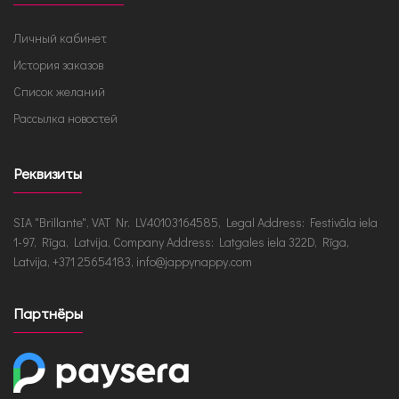
Личный кабинет
История заказов
Список желаний
Рассылка новостей
Реквизиты
SIA "Brillante", VAT Nr. LV40103164585, Legal Address: Festivāla iela
1-97, Rīga, Latvija, Company Address: Latgales iela 322D, Rīga,
Latvija, +371 25654183, info@jappynappy.com
Партнёры