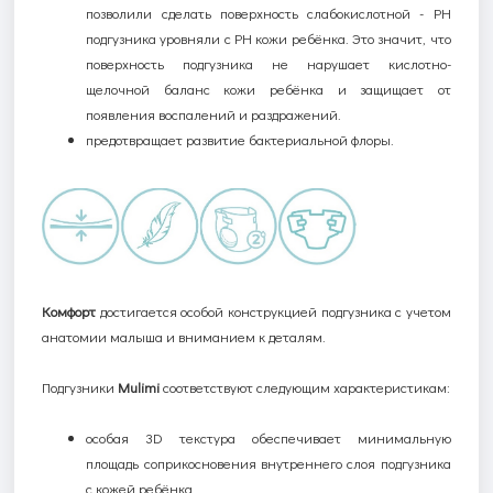
позволили сделать поверхность слабокислотной -
PH
подгузника уровняли с
PH
кожи ребёнка.
Это значит, что
поверхность подгузника не нарушает кислотно-
щелочной баланс кожи ребёнка и защищает от
появления воспалений и раздражений.
предотвращает развитие бактериальной флоры.
Комфорт
достигается особой конструкцией подгузника с учетом
анатомии малыша и вниманием к деталям.
Подгузники
Mulimi
соответствуют следующим характеристикам:
особая 3
D
текстура обеспечивает минимальную
площадь соприкосновения внутреннего слоя подгузника
с кожей ребёнка.