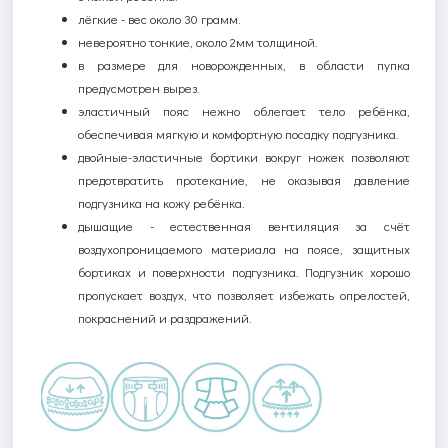
лёгкие - вес около 30 грамм.
невероятно тонкие
,
около 2мм
толщиной.
в размере для новорожденных, в области пупка
предусмотрен вырез.
э
ластичный пояс нежно облегает тело ребёнка,
обеспечивая мягкую и комфортную посадку подгузника.
двойные-эластичные бортики вокруг ножек позволяют
предотвратить протекание, не оказывая давление
подгузника на кожу ребёнка.
дышащие - естественная вентиляция за счёт
воздухопроницаемого материала на поясе, защитных
бортиках и поверхности подгузника.
Подгузник
хорошо
пропускает воздух, что позволяет избежать опрелостей,
покраснений и раздражений
.