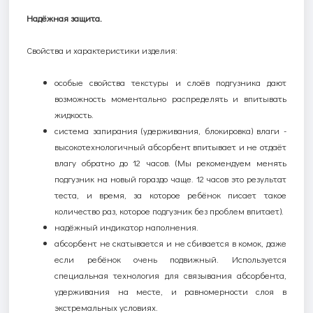
Надёжная защита.
Свойства и характеристики изделия:
особые свойства текстуры и слоёв подгузника дают
возможность моментально распределять и впитывать
жидкость.
с
истема запирания (
удерживания, блокировка)
влаги -
высокотехнологичный абсорбент впитывает и не отдаёт
влагу обратно до 12 часов. (Мы рекомендуем менять
подгузник на новый гораздо чаще. 12 часов это результат
теста, и время, за которое ребёнок писает такое
количество раз, которое подгузник без проблем впитает).
н
адёжный индикатор наполнения.
абсорбент не скатывается и не сбивается в комок, даже
если ребёнок очень подвижный. Используется
специальная технология для связывания абсорбента,
удерживания на месте, и равномерности слоя в
экстремальных условиях.