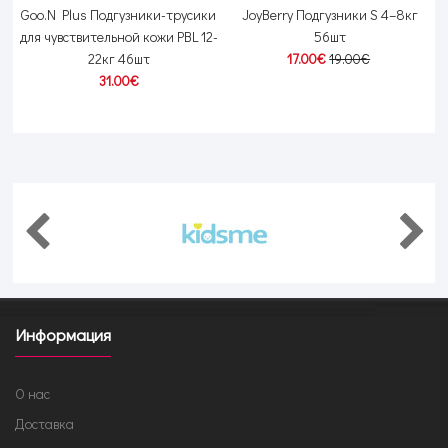
и
Goo.N Plus Подгузники-трусики
JoyBerry Подгузники S 4–8кг
-
для чувствительной кожи PBL 12-
56шт
22кг 46шт
17.00€
19.00€
31.00€
Информация
О нас
Доставка