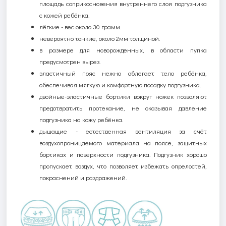
площадь соприкосновения внутреннего слоя подгузника
с кожей ребёнка.
лёгкие - вес около 30 грамм.
невероятно тонкие
,
около 2мм
толщиной.
в размере для новорожденных, в области пупка
предусмотрен вырез.
э
ластичный пояс нежно облегает тело ребёнка,
обеспечивая мягкую и комфортную посадку подгузника.
двойные-эластичные бортики вокруг ножек позволяют
предотвратить протекание, не оказывая давление
подгузника на кожу ребёнка.
дышащие - естественная вентиляция за счёт
воздухопроницаемого материала на поясе, защитных
бортиках и поверхности подгузника.
Подгузник
хорошо
пропускает воздух, что позволяет избежать опрелостей,
покраснений и раздражений
.