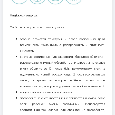
Надёжная защита.
Свойства и характеристики изделия:
особые свойства текстуры и слоёв подгузника дают
возможность моментально распределять и впитывать
жидкость.
с
истема запирания (
удерживания, блокировка)
влаги -
высокотехнологичный абсорбент впитывает и не отдаёт
влагу обратно до 12 часов. (Мы рекомендуем менять
подгузник на новый гораздо чаще. 12 часов это результат
теста, и время, за которое ребёнок писает такое
количество раз, которое подгузник без проблем впитает).
н
адёжный индикатор наполнения.
абсорбент не скатывается и не сбивается в комок, даже
если ребёнок очень подвижный. Используется
специальная технология для связывания абсорбента,