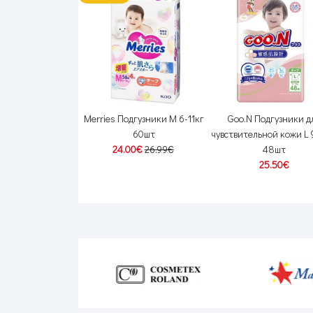
одгузники-трусики
Merries Подгузники M 6-11кг
Goo.N Подгузники д
кг пробник 3шт
60шт
чувствительной кожи L 
2.00€
24.00€
26.99€
48шт
25.50€