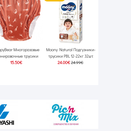
pyBear Многоразовые
Moony Natural Подгузники-
Moony Подгузни
енировочные трусики
трусики PBL 12-22кг 32шт
для девочек PL 9
15.50€
24.00€
24.99€
26.00€
28