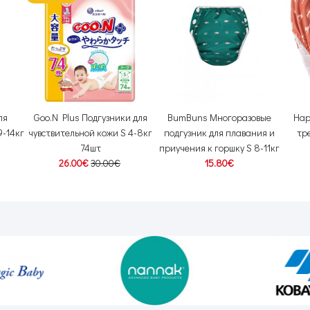
ля
Goo.N Plus Подгузники для
BumBuns Многоразовые
Hap
9-14кг
чувствительной кожи S 4-8кг
подгузник для плавания и
тр
74шт
приучения к горшку S 8-11кг
26.00€
30.00€
15.80€