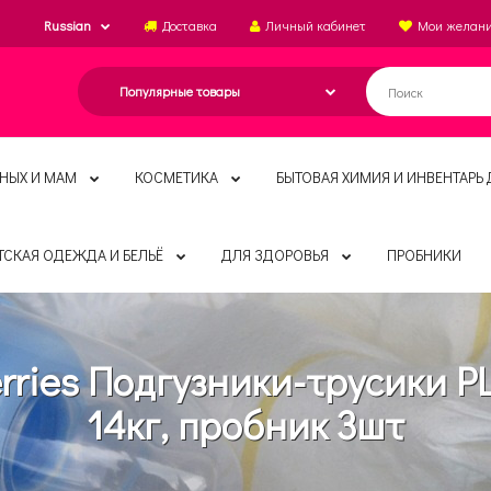
Russian
Доставка
Личный кабинет
Мои желан
НЫХ И МАМ
КОСМЕТИКА
БЫТОВАЯ ХИМИЯ И ИНВЕНТАРЬ 
ТСКАЯ ОДЕЖДА И БЕЛЬЁ
ДЛЯ ЗДОРОВЬЯ
ПРОБНИКИ
rries Подгузники-трусики PL
14кг, пробник 3шт