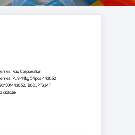
erries Kao Corporation
erries PL 9-14kg 54pcs 443052
901301443052, B0DJPF8J4F
а складе
€