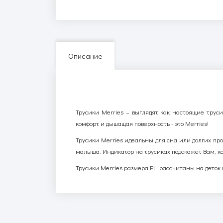
Описание
Трусики Merries – выглядят как настоящие трус
комфорт и дышащая поверхность - это Merries!
Трусики Merries идеальны для сна или долгих пр
малыша. Индикатор на трусиках подскажет Вам, ко
Трусики Merries размера PL рассчитаны на деток в