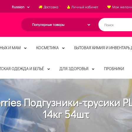
Russian
Доставка
Личный кабинет
Мои желан
НЫХ И МАМ
КОСМЕТИКА
БЫТОВАЯ ХИМИЯ И ИНВЕНТАРЬ 
ТСКАЯ ОДЕЖДА И БЕЛЬЁ
ДЛЯ ЗДОРОВЬЯ
ПРОБНИКИ
rries Подгузники-трусики PL
14кг 54шт