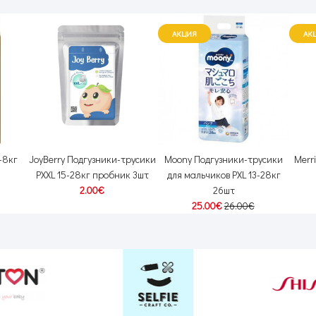
АКЦИЯ
АК
-8кг
JoyBerry Подгузники-трусики
Moony Подгузники-трусики
Merr
PXXL 15-28кг пробник 3шт
для мальчиков PXL 13-28кг
2.00€
26шт
25.00€
26.00€