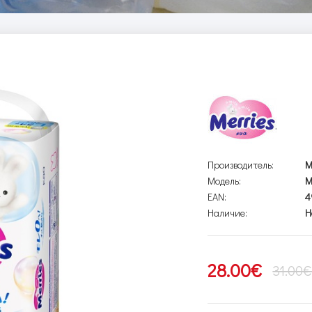
Производитель:
M
Модель:
M
EAN:
4
Наличие:
Н
28.00€
31.00