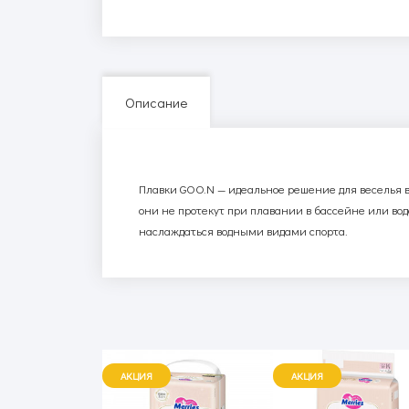
Описание
Плавки
GOO
.
N
— идеальное решение для веселья в 
они не протекут при плавании в бассейне или во
наслаждаться водными видами спорта.
АКЦИЯ
АКЦИЯ