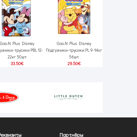
Goo.N Plus Disney
Goo.N Plus Disney
Подгузники Merr
узники-трусики PBL 12-
Подгузники-трусики PL 9-14кг
66шт
22кг 50шт
56шт
22.00€
25
33.50€
29.50€
Реквизиты
Партнёры