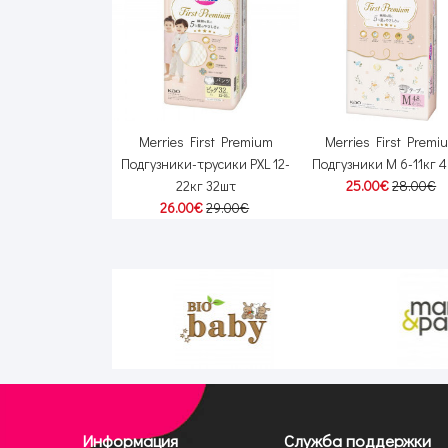
гузники NB 0-3кг
Merries First Premium
Merries First Premi
64шт
Подгузники-трусики PXL 12-
Подгузники M 6-11кг 
00€
28.00€
22кг 32шт
25.00€
28.00€
26.00€
29.00€
Информация
Служба поддержки