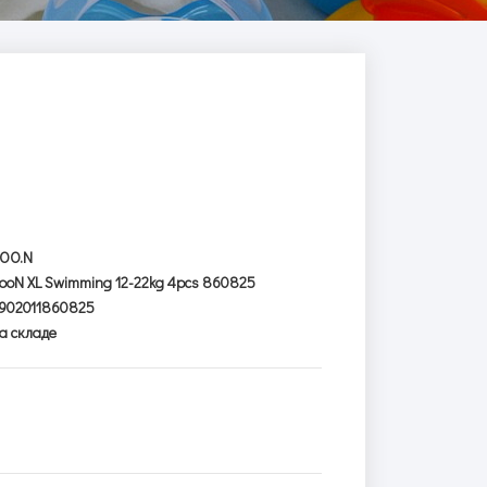
OO.N
ooN XL Swimming 12-22kg 4pcs 860825
902011860825
а складе