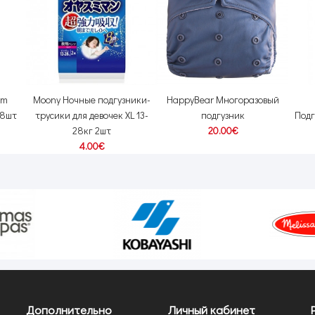
um
Moony Ночные подгузники-
HappyBear Многоразовый
48шт
трусики для девочек XL 13-
подгузник
Подг
28кг 2шт
20.00€
4.00€
Дополнительно
Личный кабинет