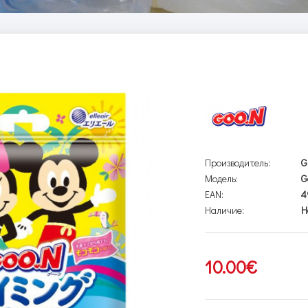
Производитель:
G
Модель:
G
EAN:
4
Наличие:
Н
10.00€